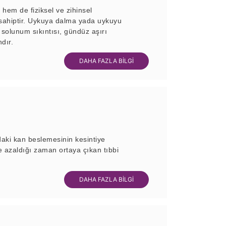
hem de fiziksel ve zihinsel
e sahiptir. Uykuya dalma yada uykuyu
solunum sıkıntısı, gündüz aşırı
dır.
DAHA FAZLA BİLGİ
daki kan beslemesinin kesintiye
 azaldığı zaman ortaya çıkan tıbbi
DAHA FAZLA BİLGİ