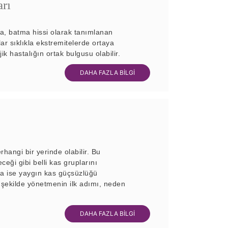
rı
a, batma hissi olarak tanımlanan
r sıklıkla ekstremitelerde ortaya
jik hastalığın ortak bulgusu olabilir.
DAHA FAZLA BİLGİ
angi bir yerinde olabilir. Bu
ceği gibi belli kas gruplarını
rda ise yaygın kas güçsüzlüğü
 bir şekilde yönetmenin ilk adımı, neden
DAHA FAZLA BİLGİ