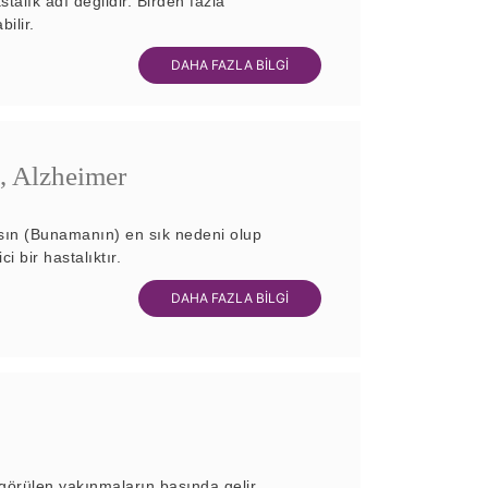
talık adı değildir. Birden fazla
ilir.
DAHA FAZLA BİLGİ
 Alzheimer
sın (Bunamanın) en sık nedeni olup
i bir hastalıktır.
DAHA FAZLA BİLGİ
görülen yakınmaların başında gelir.