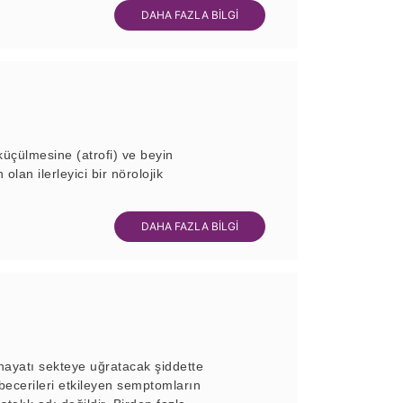
DAHA FAZLA BİLGİ
küçülmesine (atrofi) ve beyin
lan ilerleyici bir nörolojik
DAHA FAZLA BİLGİ
ayatı sekteye uğratacak şiddette
becerileri etkileyen semptomların