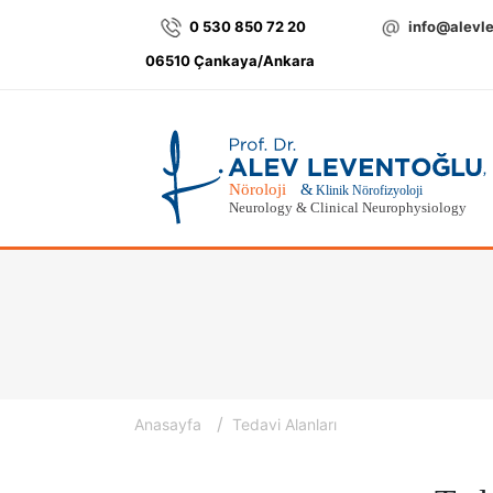
0 530 850 72 20
info@alevl
06510 Çankaya/Ankara
/
Anasayfa
Tedavi Alanları