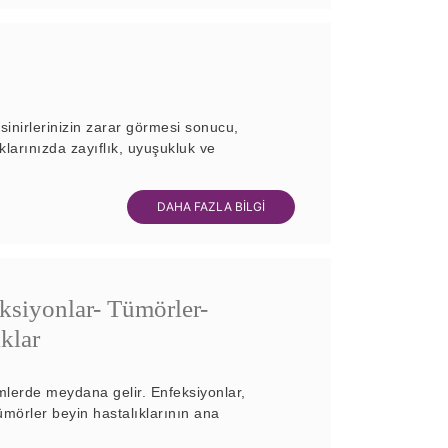
 sinirlerinizin zarar görmesi sonucu,
aklarınızda zayıflık, uyuşukluk ve
DAHA FAZLA BİLGİ
eksiyonlar- Tümörler-
ıklar
çimlerde meydana gelir. Enfeksiyonlar,
ümörler beyin hastalıklarının ana