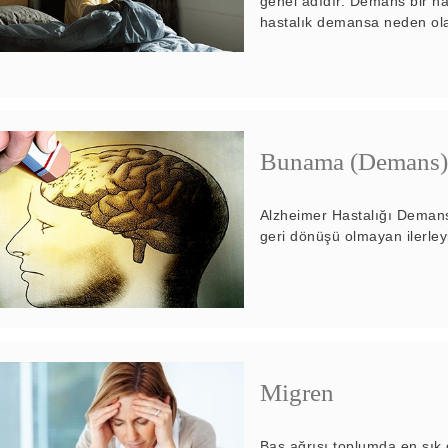
genel adıdır. Demans bir has
hastalık demansa neden olab
Bunama (Demans),
Alzheimer Hastalığı Deman
geri dönüşü olmayan ilerleyic
Migren
Baş ağrısı toplumda en sık 