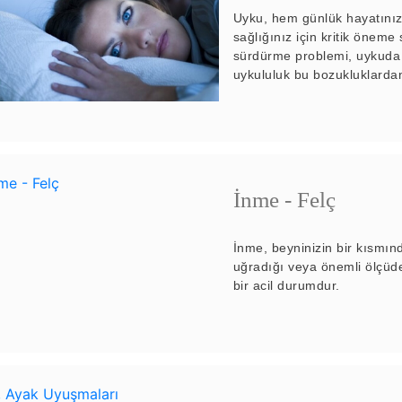
Uyku, hem günlük hayatınız 
sağlığınız için kritik önem
sürdürme problemi, uykuda 
uykululuk bu bozukluklardan
İnme - Felç
İnme, beyninizin bir kısmın
uğradığı veya önemli ölçüde
bir acil durumdur.