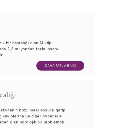
ik bir hastalığı olan Multipl
da 2,3 milyondan fazla insanı
ir.
DAHA FAZLA BİLGİ
talığı
aktivitenin bozulması sonucu garip
nç kayıplarına ve diğer nöbetlerle
neden olan nörolojik bir problemdir.