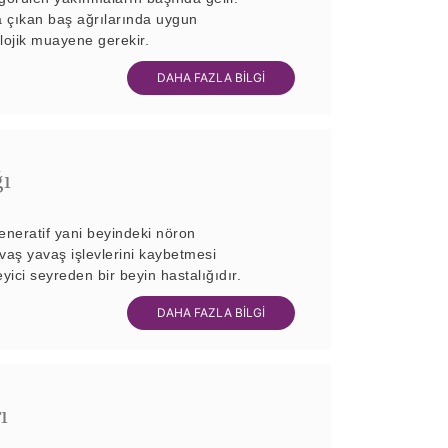
a çıkan baş ağrılarında uygun
lojik muayene gerekir.
DAHA FAZLA BİLGİ
ğı
eneratif yani beyindeki nöron
avaş yavaş işlevlerini kaybetmesi
yici seyreden bir beyin hastalığıdır.
DAHA FAZLA BİLGİ
ı