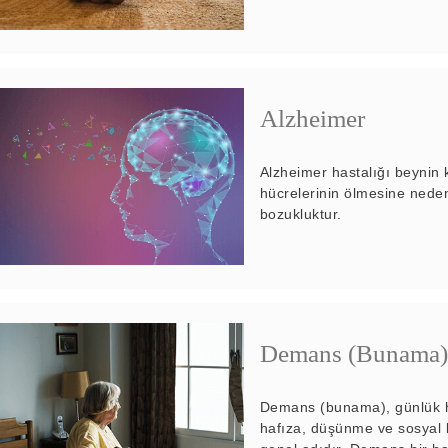
Alzheimer
Alzheimer hastalığı beynin 
hücrelerinin ölmesine neden o
bozukluktur.
Demans (Bunama)
Demans (bunama), günlük h
hafıza, düşünme ve sosyal 