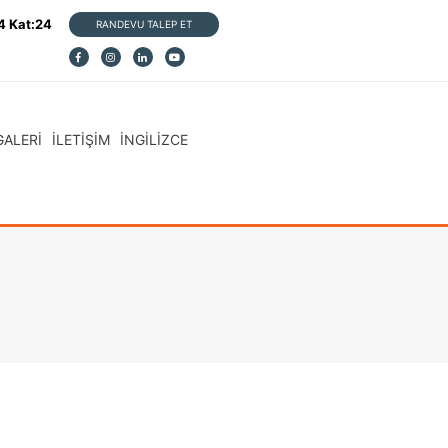
14 Kat:24
RANDEVU TALEP ET
GALERİ
İLETİŞİM
İNGİLİZCE