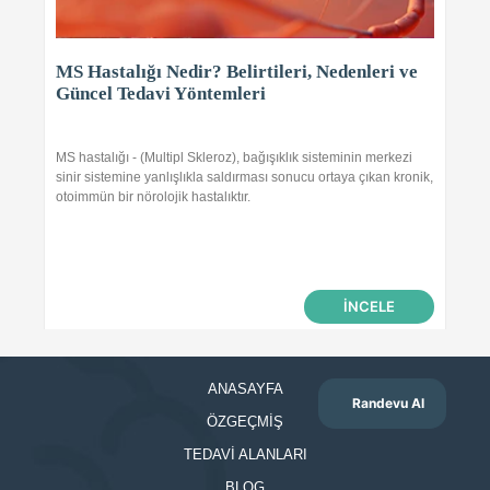
MS Hastalığı Nedir? Belirtileri, Nedenleri ve
Güncel Tedavi Yöntemleri
MS hastalığı - (Multipl Skleroz), bağışıklık sisteminin merkezi
sinir sistemine yanlışlıkla saldırması sonucu ortaya çıkan kronik,
otoimmün bir nörolojik hastalıktır.
İNCELE
ANASAYFA
Randevu Al
ÖZGEÇMİŞ
TEDAVİ ALANLARI
BLOG