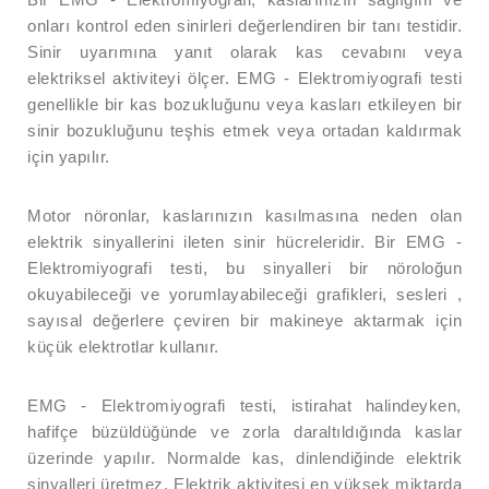
onları kontrol eden sinirleri değerlendiren bir tanı testidir.
- Kas Güçsüzlükleri
Sinir uyarımına yanıt olarak kas cevabını veya
elektriksel aktiviteyi ölçer. EMG - Elektromiyografi testi
- Periferik Nöropati
genellikle bir kas bozukluğunu veya kasları etkileyen bir
sinir bozukluğunu teşhis etmek veya ortadan kaldırmak
- Beyinle İlgili Enfeksiyonlar- Tümörler- Dejeneratif
için yapılır.
Hastalıklar
Motor nöronlar, kaslarınızın kasılmasına neden olan
- EMG - Elektromiyografi
elektrik sinyallerini ileten sinir hücreleridir. Bir EMG -
Elektromiyografi testi, bu sinyalleri bir nöroloğun
okuyabileceği ve yorumlayabileceği grafikleri, sesleri ,
- EEG Çekimi - Elektroensefalogram
sayısal değerlere çeviren bir makineye aktarmak için
küçük elektrotlar kullanır.
- Uzun Süreli Video EEG
EMG - Elektromiyografi testi, istirahat halindeyken,
- Görsel Uyarılmış Potansiyeller - VEP Testi
hafifçe büzüldüğünde ve zorla daraltıldığında kaslar
üzerinde yapılır. Normalde kas, dinlendiğinde elektrik
sinyalleri üretmez. Elektrik aktivitesi en yüksek miktarda