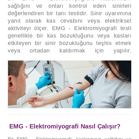
sağlığını ve onları kontrol eden sinirleri
- Alzheimer
değerlendiren bir tanı testidir. Sinir uyarımına
yanıt olarak kas cevabını veya elektriksel
- Demans (Bunama)
aktiviteyi ölçer. EMG - Elektromiyografi testi
genellikle bir kas bozukluğunu veya kasları
- Bunama (Demans), Alzheimer
etkileyen bir sinir bozukluğunu teşhis etmek
veya ortadan kaldırmak için yapılır.
- Migren
- Parkinson Hastalığı
- Uyku Bozuklukları
- İnme - Felç
EMG -
Elektromiyografi Nasıl Çalışır?
- El, Ayak Uyuşmaları
Bir EMG - Elektromiyografi, kaslarınızın sağlığını ve